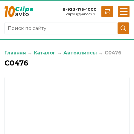
8-923-175-1000
clips10
@
yandex.ru
Главная
→
Каталог
→
Автоклипсы
→
C0476
C0476