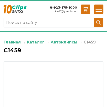
8-923-175-1000
clips10
@
yandex.ru
Главная
→
Каталог
→
Автоклипсы
→
C1459
C1459