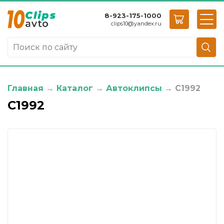
8-923-175-1000
clips10
@
yandex.ru
Главная
→
Каталог
→
Автоклипсы
→
C1992
C1992