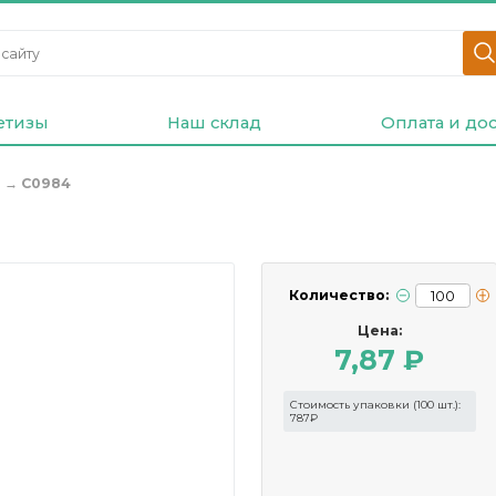
етизы
Наш склад
Оплата и дос
ы
→
С0984
Количество:
Цена:
7,87 ₽
Стоимость упаковки (100 шт.):
787₽